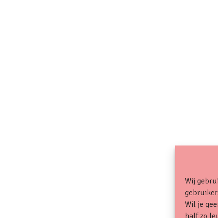
Wij gebr
gebruikers
Wil je ge
half zo le