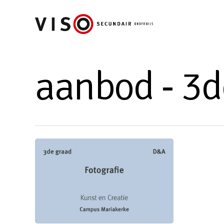
Skip
to
main
content
aanbod - 3d