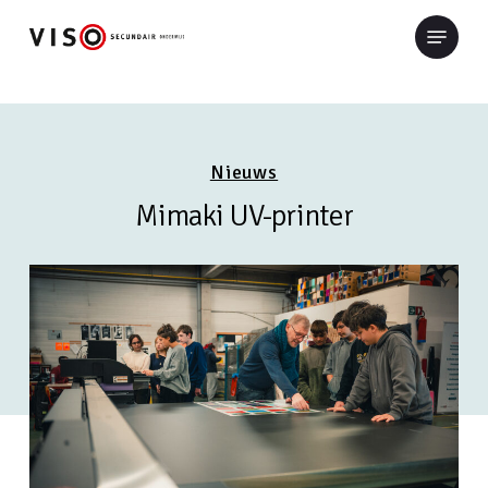
Skip
Menu
to
Close
main
Menu
content
Nieuws
Mimaki
UV-printer