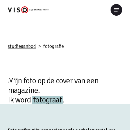
Skip
Menu
to
Close
main
Menu
content
studieaanbod
> fotografie
Mijn foto op de cover van een
magazine.
Ik word
fotograaf
.