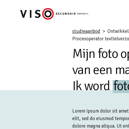
Skip
to
main
content
studieaanbod
> Ontwikkela
Procesoperator textielverz
Mijn foto o
van een ma
Ik word
fo
Lorem ipsum dolor sit amet
elit, sed do eiusmod tempor
dolore magna aliqua. Ut en