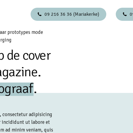
09 216 36 36 (Mariakerke)
0
ar prototypes mode
orging
p de cover
gazine.
tograaf
.
, consectetur adipisicing
 incididunt ut labore et
im ad minim veniam, quis