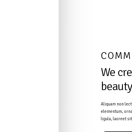
COMM
We
cre
beaut
Aliquam non lectu
elementum, ornar
ligula, laoreet si