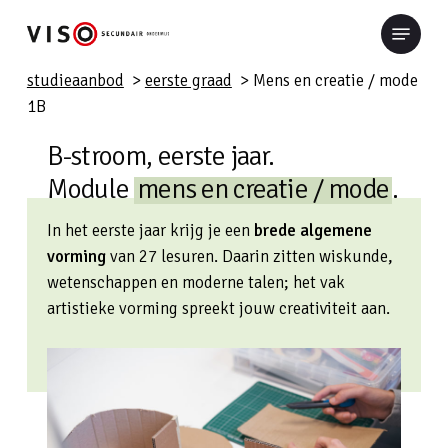
Skip
Menu
to
Close
main
studieaanbod
>
eerste graad
> Mens en creatie / mode
Menu
content
1B
B-stroom, eerste jaar.
Module
mens en creatie / mode
.
In het eerste jaar krijg je een
brede algemene
vorming
van 27 lesuren. Daarin zitten wiskunde,
wetenschappen en moderne talen; het vak
artistieke vorming spreekt jouw creativiteit aan.