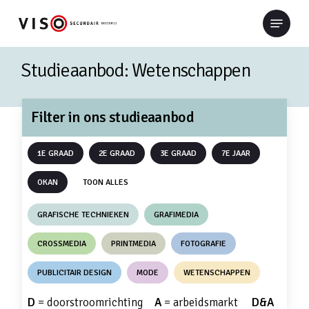
Skip
Menu
to
Close
main
Menu
content
Studieaanbod: Wetenschappen
Filter in ons studieaanbod
1E GRAAD
2E GRAAD
3E GRAAD
7E JAAR
OKAN
TOON ALLES
GRAFISCHE TECHNIEKEN
GRAFIMEDIA
CROSSMEDIA
PRINTMEDIA
FOTOGRAFIE
PUBLICITAIR DESIGN
MODE
WETENSCHAPPEN
D
= doorstroomrichting
A
= arbeidsmarkt
D&A