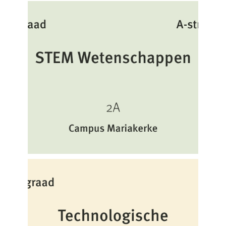
1e graad – 12 – STEM-
Wetenschappen 2A
2de graad – 01 –