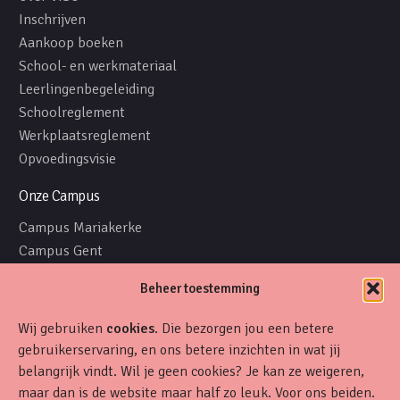
Inschrijven
Aankoop boeken
School- en werkmateriaal
Leerlingenbegeleiding
Schoolreglement
Werkplaatsreglement
Opvoedingsvisie
Onze Campus
Campus Mariakerke
Campus Gent
Internaat
Beheer toestemming
Volg ons
Wij gebruiken
cookies
. Die bezorgen jou een betere
Facebook
gebruikerservaring, en ons betere inzichten in wat jij
Instagram Viso Mariakerke
belangrijk vindt. Wil je geen cookies? Je kan ze weigeren,
Instagram Viso Gent
maar dan is de website maar half zo leuk. Voor ons beiden.